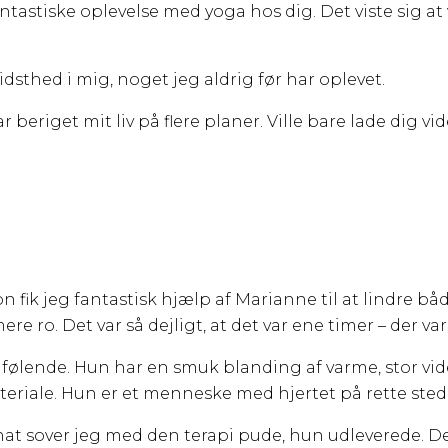
 fantastiske oplevelse med yoga hos dig. Det viste si
sthed i mig, noget jeg aldrig før har oplevet.
beriget mit liv på flere planer. Ville bare lade dig v
n fik jeg fantastisk hjælp af Marianne til at lindre b
e ro. Det var så dejligt, at det var ene timer – der var 
følende. Hun har en smuk blanding af varme, stor vide
teriale. Hun er et menneske med hjertet på rette sted
nat sover jeg med den terapi pude, hun udleverede. Det