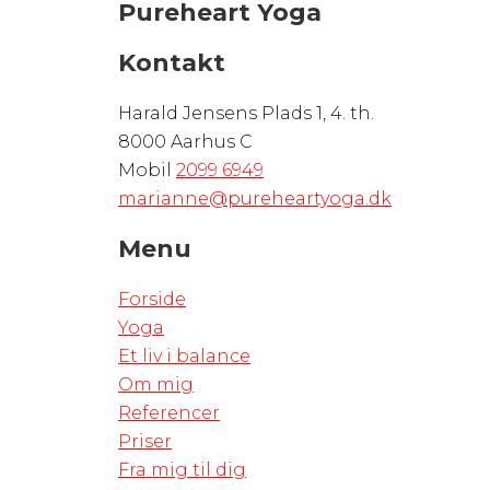
Pureheart Yoga
Kontakt
Harald Jensens Plads 1, 4. th.
8000 Aarhus C
Mobil
2099 6949
marianne@pureheartyoga.dk
Menu
Forside
Yoga
Et liv i balance
Om mig
Referencer
Priser
Fra mig til dig